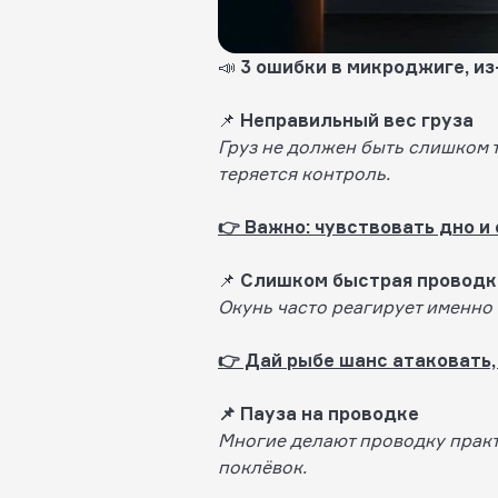
📣
3 ошибки в микроджиге, из
📌
Неправильный вес груза
Груз не должен быть слишком т
теряется контроль.
👉 Важно: чувствовать дно и
📌
Слишком быстрая проводк
Окунь часто реагирует именно 
👉 Дай рыбе шанс атаковать,
📌 Пауза на проводке
Многие делают проводку практ
поклёвок.