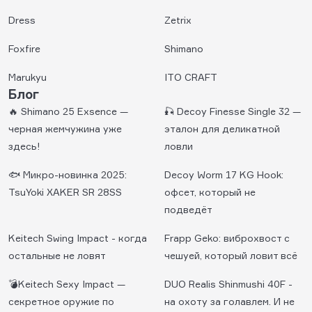
Dress
Zetrix
Foxfire
Shimano
Marukyu
ITO CRAFT
Блог
🔥 Shimano 25 Exsence —
🎣 Decoy Finesse Single 32 —
черная жемчужина уже
эталон для деликатной
здесь!
ловли
🐟 Микро-новинка 2025:
Decoy Worm 17 KG Hook:
TsuYoki XAKER SR 28SS
офсет, который не
подведёт
Keitech Swing Impaсt - когда
Frapp Geko: виброхвост с
остальные не ловят
чешуей, который ловит всё
💣Keitech Sexy Impact —
DUO Realis Shinmushi 40F -
секретное оружие по
на охоту за голавлем. И не