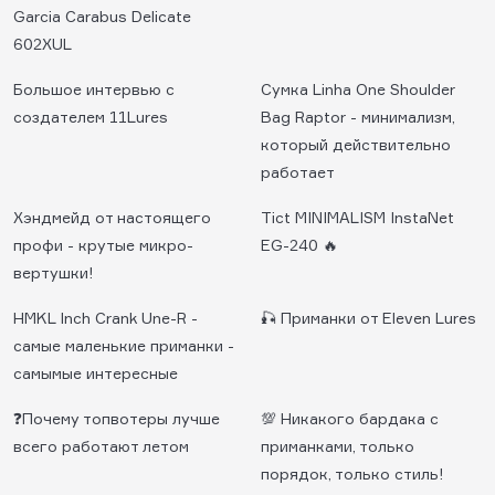
Garcia Carabus Delicate
602XUL
Большое интервью с
Сумка Linha One Shoulder
создателем 11Lures
Bag Raptor - минимализм,
который действительно
работает
Хэндмейд от настоящего
Tict MINIMALISM InstaNet
профи - крутые микро-
EG-240 🔥
вертушки!
HMKL Inch Crank Une-R -
🎣 Приманки от Eleven Lures
самые маленькие приманки -
самымые интересные
❓Почему топвотеры лучше
💯 Никакого бардака с
всего работают летом
приманками, только
порядок, только стиль!