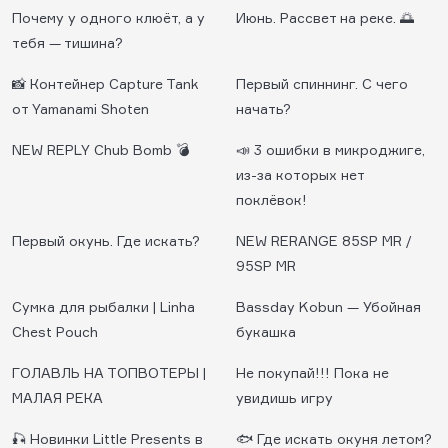
Почему у одного клюёт, а у
Июнь. Рассвет на реке. 🌅
тебя — тишина?
📸 Контейнер Capture Tank
Первый спиннинг. С чего
от Yamanami Shoten
начать?
NEW REPLY Chub Bomb 💣
📣 3 ошибки в микроджиге,
из-за которых нет
поклёвок!
Первый окунь. Где искать?
NEW RERANGE 85SP MR /
95SP MR
Cумка для рыбалки | Linha
Bassday Kobun — Убойная
Chest Pouch
букашка
ГОЛАВЛЬ НА ТОПВОТЕРЫ |
Не покупай!!! Пока не
МАЛАЯ РЕКА
увидишь игру
🎣 Новинки Little Presents в
🐟 Где искать окуня летом?