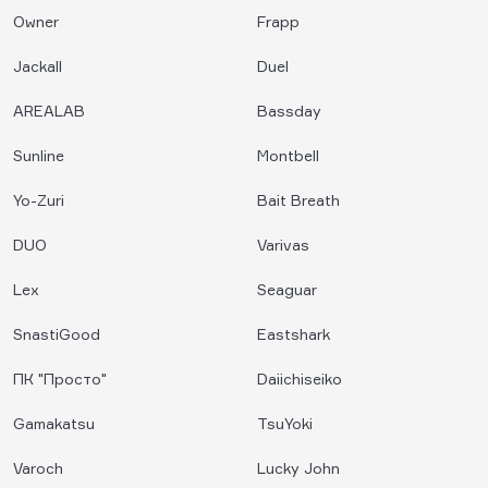
Owner
Frapp
Jackall
Duel
AREALAB
Bassday
Sunline
Montbell
Yo-Zuri
Bait Breath
DUO
Varivas
Lex
Seaguar
SnastiGood
Eastshark
ПК "Просто"
Daiichiseiko
Gamakatsu
TsuYoki
Varoch
Lucky John