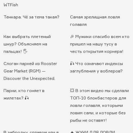
WTFish
Тенкара. Чё за тема такая?
Самая зрелищная ловля
голавля
Как выбрать плетеный
🎉 Мужики спасибо всем кто
шнур? Объясняем на
пришел на нашу тусу в
пальцах! 🖐
честь открытия корнера!
Слоган парней из Rooster
🎣 Что означают индексы
Gear Market (RGM) —
заглубления у воблеров?
Discover the Unexpected.
Парни, кто гоняет в
💥 В этом видео мы сделали
жилетах? 🎣
ТОП-10 блокбастеров для
ловли голавля, которыми
ловим сами, и которые без
рыбы не оставят!
В забродку, сплавом или в
🔥 ЖУКИ ДЛЯ ЛОВЛИ