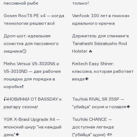
пассивной рыбе
только!
Gosen RooTS PE x4 — когда
Vanfook: 100 лет в поисках
технологии решают всё
идеального крючка
Дроп-шот: идеальная
Держатель для спиннинга
оснастка для пассивного
Tanahashi Seisakusho Rod
хищника😏
Holster 🔥
Meiho Versus VS-3020NS и
Keitech Easy Shiner:
VS-3010ND — две рабочие
классика, которая работает
лошадки для порядка в
везде🐠
коробке❗️
🎣НОВИНКИ ОТ BASSDAY к
TsuYoki RIVAL SR 35SP —
разгару сезона!
"убийца" окуня и голавля🐠
YGK X-Braid Upgrade X4 —
TsuYoki CHANCE —
японский шнур "на каждый
доступная легенда
день"🐠
("убийца" щуки) 🐟