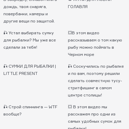
дождь, твоя снаряга,
ГОЛАВЛЯ
повербанки, камеры и
другие вещи по защитой.
🎣 Устал выбирать сумку
💥В этом видео
для рыбалки? Мы уже все
рассказываем о том какую
сделали за тебя!
рыбу можно поймать в
Черном море
🎣 СУМКИ ДЛЯ РЫБАЛКИ |
🎣 Соскучились по рыбалке
LITTLE PRESENT
и по вам, поэтому решили
сделать совместную тусу-
стритфишинг в самом
центре столицы!
🎣 Строй спиннинга — WTF
💥 В этом видео мы
вообще?
расскажем про одни из
самых удобных сумок для
рыбалки!