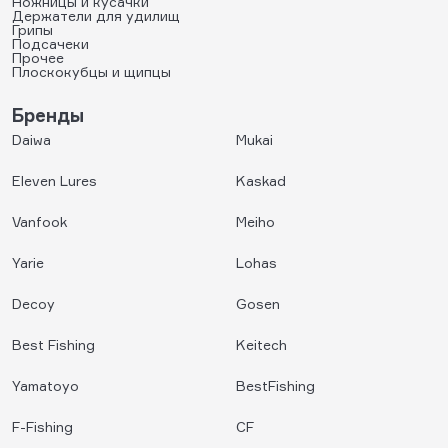
Ножницы и кусачки
Держатели для удилищ
Грипы
Подсачеки
Прочее
Плоскокубцы и щипцы
Бренды
Daiwa
Mukai
Eleven Lures
Kaskad
Vanfook
Meiho
Yarie
Lohas
Decoy
Gosen
Best Fishing
Keitech
Yamatoyo
BestFishing
F-Fishing
CF