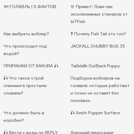
🐟 ГОЛАВЛЬ | 5 ФАКТОВ
🤘 Привет! Лови пак
эксклюзивных стикеров от
WTFish
Как выбрать воблер?
❓ Почему Fish Tail это топ?
Что происходит под
JACKALL CHUBBY BUG 35
водой?
ПРИМАНКИ ОТ SAKURA 🎣
TailWallk OutBack Puppy
🎣 Что такое строй
Подборка воблеров на
спиннинга простыми
голавля, которые работают
словами?
и точно не оставят без
поклёвок.
Что должно быть в
🎣 Smith Puppet Surface
коробке?
🎣 Вести с воды по REPLY
Хороший микроджиг