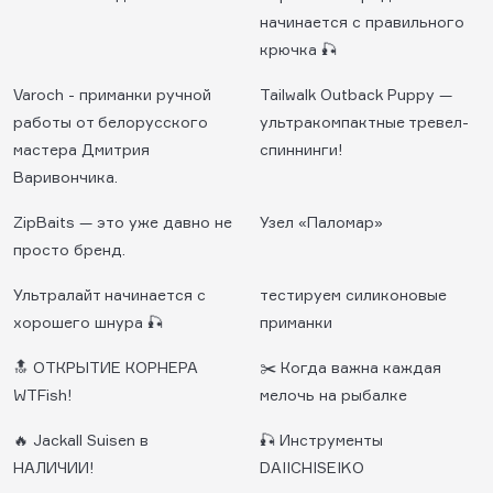
начинается с правильного
крючка 🎣
Varoch - приманки ручной
Tailwalk Outback Puppy —
работы от белорусского
ультракомпактные тревел-
мастера Дмитрия
спиннинги!
Варивончика.
ZipBaits — это уже давно не
Узел «Паломар»
просто бренд.
Ультралайт начинается с
тестируем силиконовые
хорошего шнура 🎣
приманки
🔝 ОТКРЫТИЕ КОРНЕРА
✂️ Когда важна каждая
WTFish!
мелочь на рыбалке
🔥 Jackall Suisen в
🎣 Инструменты
НАЛИЧИИ!
DAIICHISEIKO