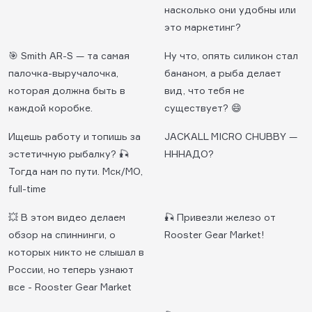
насколько они удобны или
это маркетинг?
🎯 Smith AR-S — та самая
Ну что, опять силикон стал
палочка-выручалочка,
бананом, а рыба делает
которая должна быть в
вид, что тебя не
каждой коробке.
существует? 😄
Ищешь работу и топишь за
JACKALL MICRO CHUBBY —
эстетичную рыбалку? 🎣
НННАДО?
Тогда нам по пути. Мск/МО,
full-time
💥 В этом видео делаем
🎣 Привезли железо от
обзор на спиннинги, о
Rooster Gear Market!
которых никто не слышал в
России, но теперь узнают
все - Roоster Gear Market