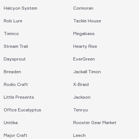
Halcyon System
Cormoran
Rob Lure
Tackle House
Tiemco
Megabass
Stream Trail
Hearty Rise
Daysprout
EverGreen
Breaden
Jackall Timon
Rodio Craft
X-Braid
Little Presents
Jackson
Office Eucalyptus
Tenryu
Unitika
Rooster Gear Market
Major Craft
Leech