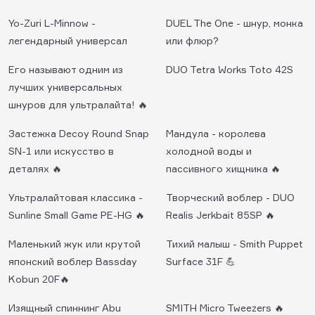
Yo-Zuri L-Minnow -
DUEL The One - шнур, монка
легендарный универсал
или флюр?
Его называют одним из
DUO Tetra Works Toto 42S
лучших универсальных
шнуров для ультралайта! 🔥
Застежка Decoy Round Snap
Мандула - королева
SN-1 или искусство в
холодной воды и
деталях 🔥
пассивного хищника 🔥
Ультралайтовая классика -
Творческий воблер - DUO
Sunline Small Game PE-HG 🔥
Realis Jerkbait 85SP 🔥
Маленький жук или крутой
Тихий малыш - Smith Puppet
японский воблер Bassday
Surface 31F 💪
Kobun 20F🔥
Изящный спиннинг Abu
SMITH Micro Tweezers 🔥