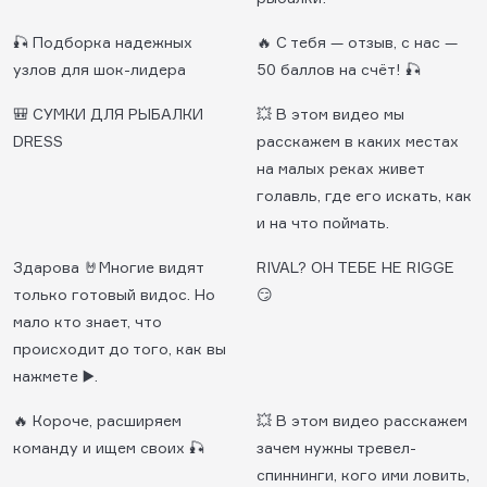
🎣 Подборка надежных
🔥 С тебя — отзыв, с нас —
узлов для шок-лидера
50 баллов на счёт! 🎣
🎒 СУМКИ ДЛЯ РЫБАЛКИ
💥 В этом видео мы
DRESS
расскажем в каких местах
на малых реках живет
голавль, где его искать, как
и на что поймать.
Здарова 🤘Многие видят
RIVAL? ОН ТЕБЕ НЕ RIGGE
только готовый видос. Но
😏
мало кто знает, что
происходит до того, как вы
нажмете ▶️.
🔥 Короче, расширяем
💥 В этом видео расскажем
команду и ищем своих 🎣
зачем нужны тревел-
спиннинги, кого ими ловить,