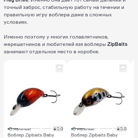
точный заброс, стабильную работу на течении и
правильную игру воблера даже в сложных
условиях.
Именно поэтому у многих голавлятников,
жерешатников и любителей язя воблеры
ZipBaits
занимают отдельное место в коробке.
В
H
2
В наличии
5.0
В наличии
5.0
Воблер Zipbaits Baby
Воблер Zipbaits Baby