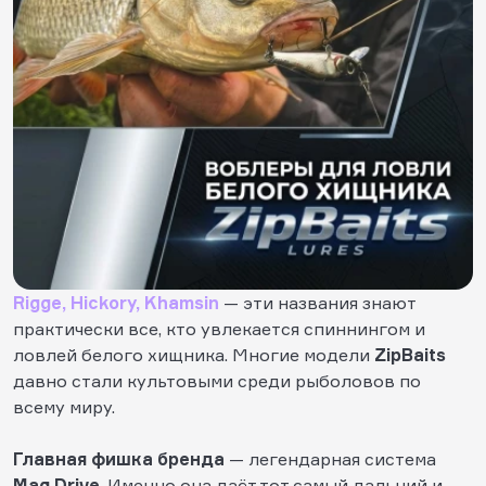
Rigge, Hickory, Khamsin
— эти названия знают
практически все, кто увлекается спиннингом и
ловлей белого хищника. Многие модели
ZipBaits
давно стали культовыми среди рыболовов по
всему миру.
Главная фишка бренда
— легендарная система
Mag Drive
. Именно она даёт тот самый дальний и