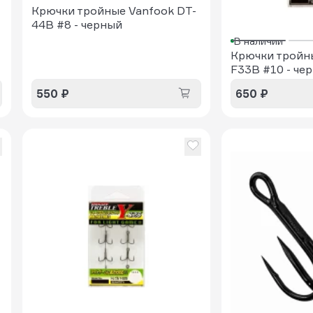
Крючки тройные Vanfook DT-
44B #8 - черный
В наличии
Крючки тройны
F33B #10 - че
550 ₽
650 ₽