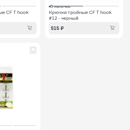
В наличии
е CF T hook
Крючки тройные CF T hook
#12 - черный
515 ₽