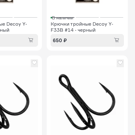
В наличии
е Decoy Y-
Крючки тройные Decoy Y-
рный
F33B #14 - черный
650 ₽