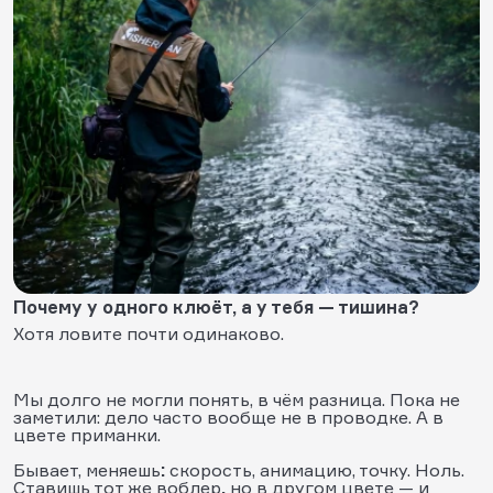
Почему у одного клюёт, а у тебя — тишина?
Хотя ловите почти одинаково.
Мы долго не могли понять, в чём разница. Пока не
заметили: дело часто вообще не в проводке. А в
цвете приманки.
Бывает, меняешь
:
скорость, анимацию, точку. Ноль.
Ставишь тот же воблер
,
но в другом цвете — и