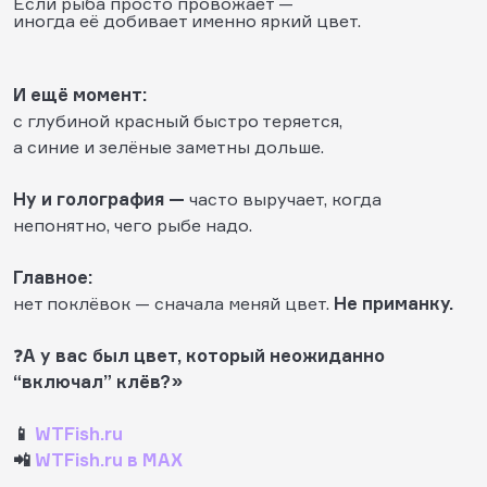
Если рыба просто провожает —
иногда её добивает именно яркий цвет.
И ещё момент:
с глубиной красный быстро теряется,
а синие и зелёные заметны дольше.
Ну и голография —
часто выручает, когда
непонятно, чего рыбе надо.
Главное:
нет поклёвок — сначала меняй цвет.
Не приманку.
❓
А у вас был цвет, который неожиданно
“включал” клёв?»
📱
WTFish.ru
📲
WTFish.ru в MAX