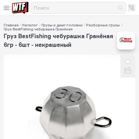
Главная
Каталог
Грузы и джиг-головки
Разборные грузы
Груз BestFishing чебурашка Гранёная
Груз BestFishing чебурашка Гранёная
6гр - 6шт - некрашеный