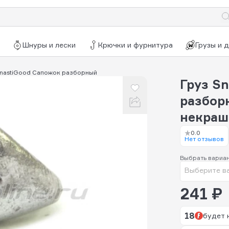
Шнуры и лески
Крючки и фурнитура
Грузы и 
SnastiGood Сапожок разборный
Груз S
разборн
некра
0.0
Нет отзывов
Выбрать вариа
Выберите в
241 ₽
18
будет 