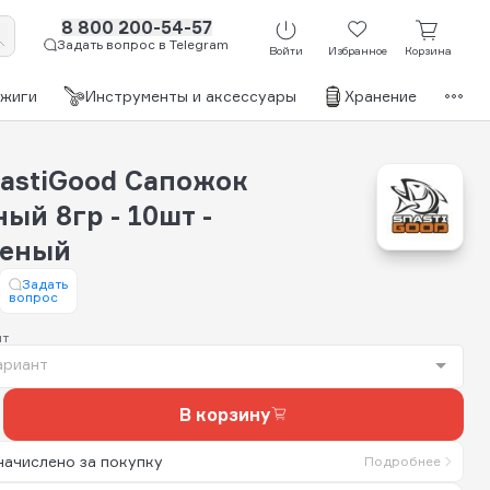
8 800 200-54-57
Задать вопрос в Telegram
Войти
Избранное
Корзина
джиги
Инструменты и аксессуары
Хранение
Бр
nastiGood Сапожок
ый 8гр - 10шт -
шеный
Задать
вопрос
нт
ариант
В корзину
начислено за покупку
Подробнее