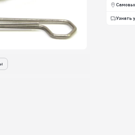
Самовы
Узнать 
ы