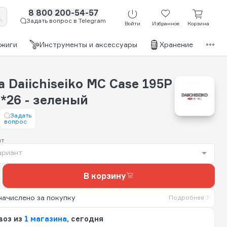
8 800 200-54-57
Задать вопрос в Telegram
Войти
Избранное
Корзина
джиги
Инструменты и аксессуары
Хранение
Бр
 Daiichiseiko MC Case 195P
*26 - зеленый
Задать
вопрос
нт
ариант
В корзину
начислено за покупку
Подробнее
воз из
1 магазина
, сегодня