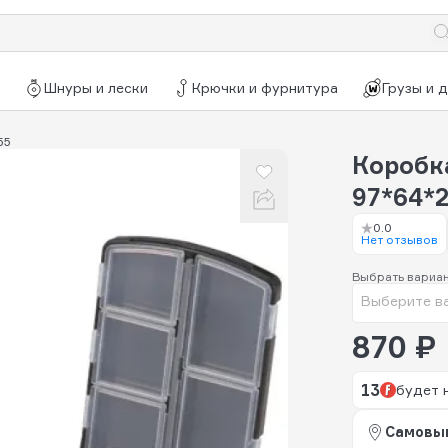
Шнуры и лески
Крючки и фурнитура
Грузы и 
55
Коробка
97*64*
0.0
Нет отзывов
Выбрать вариа
Выберите в
870 ₽
13
будет 
Самовы