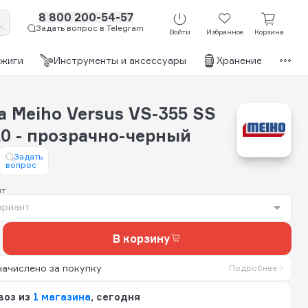
8 800 200-54-57
Задать вопрос в Telegram
Войти
Избранное
Корзина
джиги
Инструменты и аксессуары
Хранение
Бр
 Meiho Versus VS-355 SS
20 - прозрачно-черный
Задать
вопрос
нт
ариант
В корзину
начислено за покупку
Подробнее
воз из
1 магазина
, сегодня