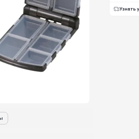
Узнать 
ы