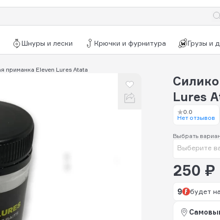
Шнуры и лески
Крючки и фурнитура
Грузы и 
 приманка Eleven Lures Atata
Силико
Lures A
0.0
Нет отзывов
Выбрать вариа
Выберите в
250 ₽
9
будет н
Самовы