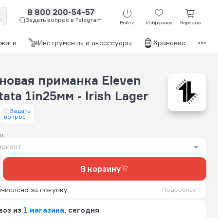
8 800 200-54-57
Задать вопрос в Telegram
Войти
Избранное
Корзина
джиги
Инструменты и аксессуары
Хранение
Бр
новая приманка Eleven
tata 1in25мм - Irish Lager
Задать
вопрос
нт
ариант
В корзину
ачислено за покупку
Подробнее
воз из
1 магазина
, сегодня