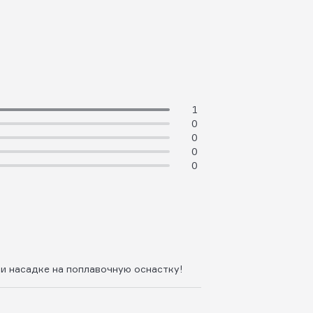
1
0
0
0
0
ри насадке на поплавочную оснастку!