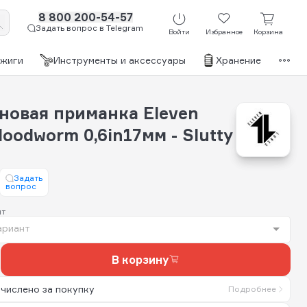
8 800 200-54-57
Задать вопрос в Telegram
Войти
Избранное
Корзина
джиги
Инструменты и аксессуары
Хранение
Бр
новая приманка Eleven
loodworm 0,6in17мм - Slutty
Задать
вопрос
нт
ариант
В корзину
числено за покупку
Подробнее