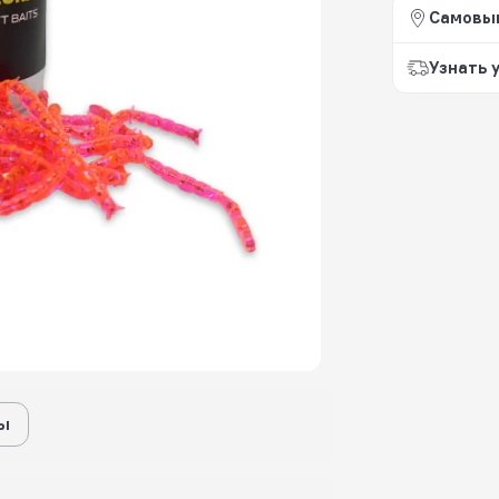
Самовы
Узнать 
ы