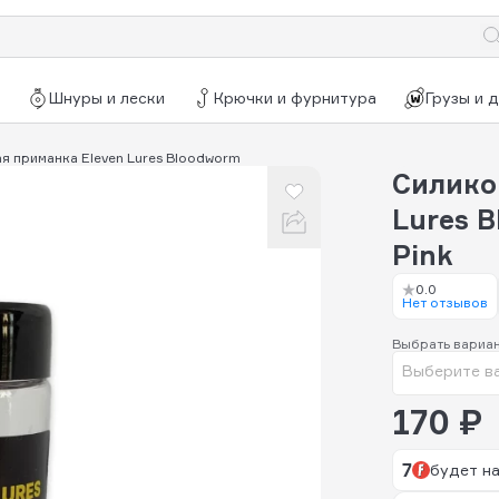
Шнуры и лески
Крючки и фурнитура
Грузы и 
я приманка Eleven Lures Bloodworm
Силико
Lures B
Pink
0.0
Нет отзывов
Выбрать вариа
Выберите в
170 ₽
7
будет на