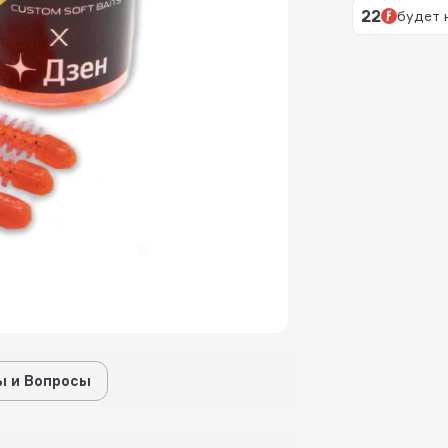
22
будет 
 и Вопросы