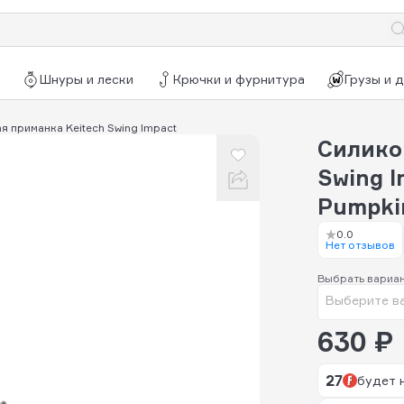
Шнуры и лески
Крючки и фурнитура
Грузы и 
 приманка Keitech Swing Impact
Силико
Swing I
Pumpki
0.0
Нет отзывов
Выбрать вариа
Выберите в
630 ₽
27
будет 