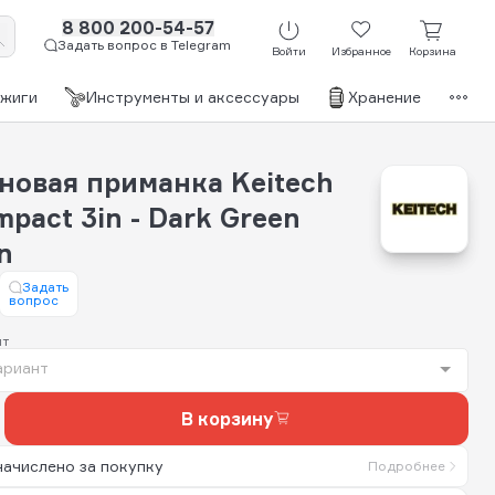
8 800 200-54-57
Задать вопрос в Telegram
Войти
Избранное
Корзина
джиги
Инструменты и аксессуары
Хранение
Бр
новая приманка Keitech
mpact 3in - Dark Green
n
Задать
вопрос
нт
ариант
В корзину
начислено за покупку
Подробнее