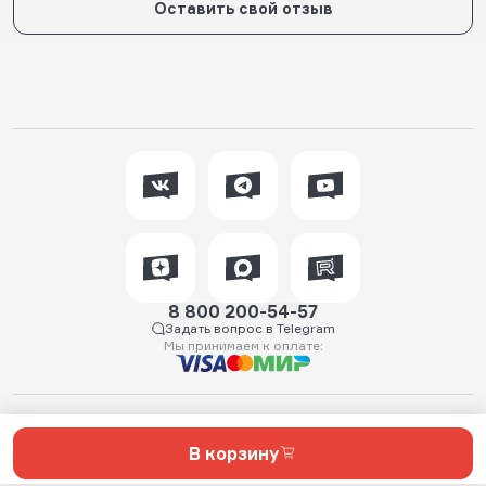
Оставить свой отзыв
8 800 200-54-57
Задать вопрос в Telegram
Мы принимаем к оплате:
2026 © WTFish.ru — магазин товаров для спиннинговой рыбалки.
Продажа товаров для рыбалки и активного отдыха. Узнайте больше
о спиннинговой рыбалке на https://wtfish.ru Все права защищены
В корзину