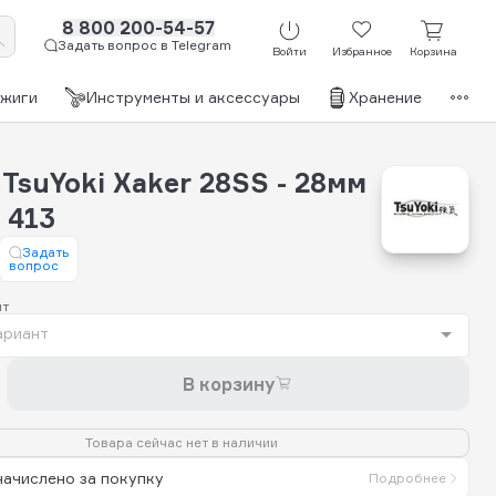
8 800 200-54-57
Задать вопрос в Telegram
Войти
Избранное
Корзина
джиги
Инструменты и аксессуары
Хранение
Бр
TsuYoki Xaker 28SS - 28мм
- 413
Задать
вопрос
нт
ариант
В корзину
Товара сейчас нет в наличии
начислено за покупку
Подробнее